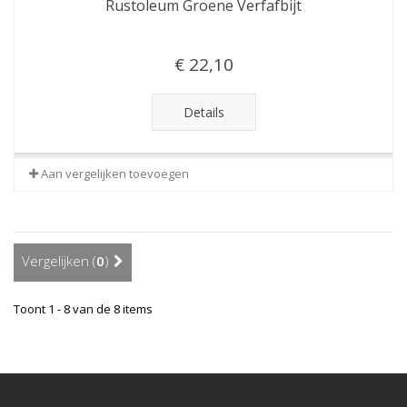
Rustoleum Groene Verfafbijt
€ 22,10
Details
Aan vergelijken toevoegen
Vergelijken (
0
)
Toont 1 - 8 van de 8 items