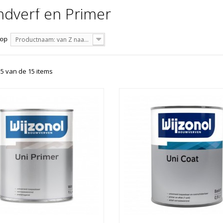
ndverf en Primer
 op
Productnaam: van Z naar A
15 van de 15 items