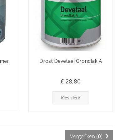
imer
Drost Devetaal Grondlak A
€ 28,80
Kies kleur
Vergelijken (
0
)