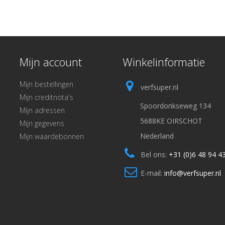
Mijn account
Winkelinformatie
Mijn bestellingen
verfsuper.nl
Mijn creditnota's
Spoordonkseweg 134
Mijn adressen
5688KE OIRSCHOT
Mijn gegevens
Nederland
Mijn waardebonnen
Bel ons:
+31 (0)6 48 94 4
E-mail:
info@verfsuper.nl