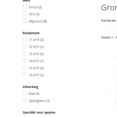
Merk
Gro
Drost
(2)
SPS
(5)
Sorteren
Wijzonol
(8)
Rendement
Toont 1 - 
11 m²/l
(2)
12 m²/l
(1)
13 m²/l
(3)
14 m²/l
(1)
15 m²/l
(2)
16 m²/l
(2)
Afwerking
Mat
(6)
Zijdeglans
(3)
Geschikt voor spuiten