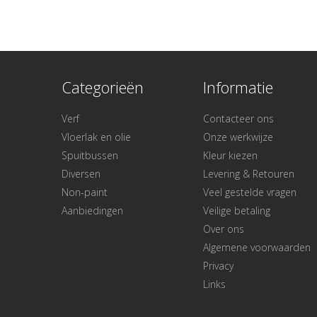
Categorieën
Informatie
Verf
Contacteer ons
Vloerlak en olie
Onze werkwijze
Spuitbussen
Kleur kiezen
Diversen
Levering & Retouren
Non-paint
Veel gestelde vragen
Aanbiedingen
Veilige betaling
Over ons
Algemene voorwaarden
Privacy
Links