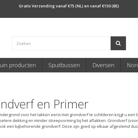
Gratis Verzending vanaf €75 (NL) en vanaf €150 (BE)
uin producten
Spuitbussen
Diversen
Non-
ndverf en Primer
ndergrond voor het lakken eerst met grondverf te schilderen krijgt u een b
etere dekking en minder streepvorming bij het aflakken. Grondverf (voor bu
 ook een bijbehorende grondverf. Deze zijn goed op elkaar afgestemd dus w