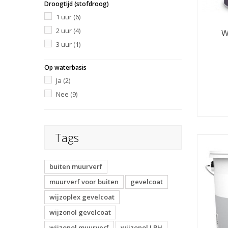
Droogtijd (stofdroog)
1 uur
(6)
2 uur
(4)
W
3 uur
(1)
Op waterbasis
Ja
(2)
Nee
(9)
Tags
buiten muurverf
muurverf voor buiten
gevelcoat
wijzoplex gevelcoat
wijzonol gevelcoat
wijzonol muurverf
wijzonol LBH