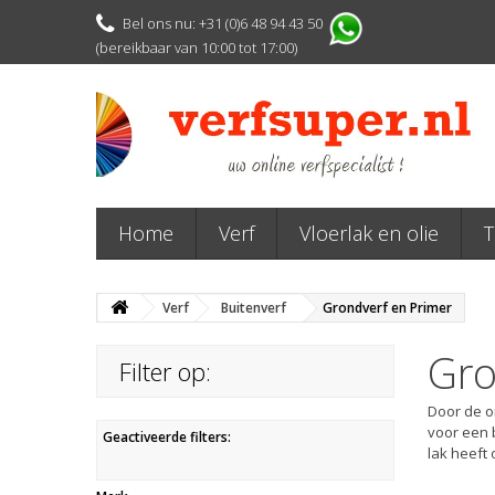
Bel ons nu: +31 (0)6 48 94 43 50
(bereikbaar van 10:00 tot 17:00)
Home
Verf
Vloerlak en olie
T
Verf
Buitenverf
Grondverf en Primer
Gro
Filter op:
Door de o
voor een b
Geactiveerde filters:
lak heeft