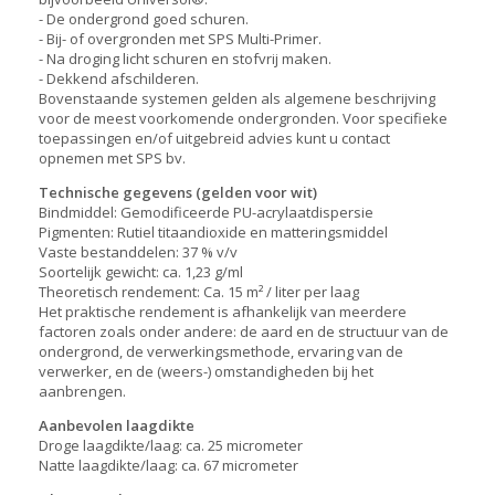
- De ondergrond goed schuren.
- Bij- of overgronden met SPS Multi-Primer.
- Na droging licht schuren en stofvrij maken.
- Dekkend afschilderen.
Bovenstaande systemen gelden als algemene beschrijving
voor de meest voorkomende ondergronden. Voor specifieke
toepassingen en/of uitgebreid advies kunt u contact
opnemen met SPS bv.
Technische gegevens (gelden voor wit)
Bindmiddel: Gemodificeerde PU-acrylaatdispersie
Pigmenten: Rutiel titaandioxide en matteringsmiddel
Vaste bestanddelen: 37 % v/v
Soortelijk gewicht: ca. 1,23 g/ml
Theoretisch rendement: Ca. 15 m² / liter per laag
Het praktische rendement is afhankelijk van meerdere
factoren zoals onder andere: de aard en de structuur van de
ondergrond, de verwerkingsmethode, ervaring van de
verwerker, en de (weers-) omstandigheden bij het
aanbrengen.
Aanbevolen laagdikte
Droge laagdikte/laag: ca. 25 micrometer
Natte laagdikte/laag: ca. 67 micrometer