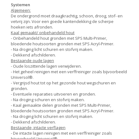
Systemen
Algemeen:
De ondergrond moet draagkrachtig, schoon, droog, stof- en
vetvrij zijn. Voor een goede kantendekking de scherpe
hoeken iets afronden.
Kaal gemaakt/ onbehandeld hout
- Onbehandeld hout gronden met SPS Multi-Primer,
bloedende houtsoorten gronden met SPS Acryl-Primer.
- Na droging licht schuren en stofvrij maken.
- Dekkend afschilderen.
Bestaande oude lagen
- Oude loszittende lagen verwijderen.
- Het geheel reinigen met een verffreiniger zoals bijvoorbeeld
Universol®.
- Vergrijsd hout tot op het gezonde hout wegschuren en
gronden.
- Eventuele reparaties uitvoeren en gronden.
- Na droging schuren en stofvrij maken.
- Kaal gemaakte delen gronden met SPS Multi-Primer,
bloedende houtsoorten gronden met SPS Acryl-Primer.
- Na droging licht schuren en stofvrij maken.
- Dekkend afschilderen.
Bestaande, intacte verflagen
- De intacte lagen reinigen met een verffreiniger zoals
bijvoorbeeld Universol®.