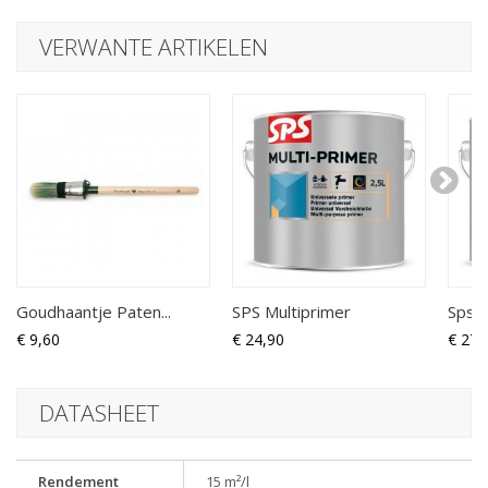
VERWANTE ARTIKELEN
Goudhaantje Paten...
SPS Multiprimer
Sps A
€ 9,60
€ 24,90
€ 27,
DATASHEET
Rendement
15 m²/l