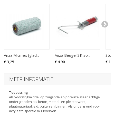
Anza Micmex (glad...
Anza Beugel 3K so...
Storm
€ 3,25
€ 4,90
€ 1,7
MEER INFORMATIE
Toepassing
Als voorstrijkmiddel op zuigende en poreuze steenachtige
ondergronden als beton, metsel- en pleisterwerk,
plaatmateriaal, e.d. buiten en binnen. Als ondergrond voor
acrylaatdispersie muurverven.